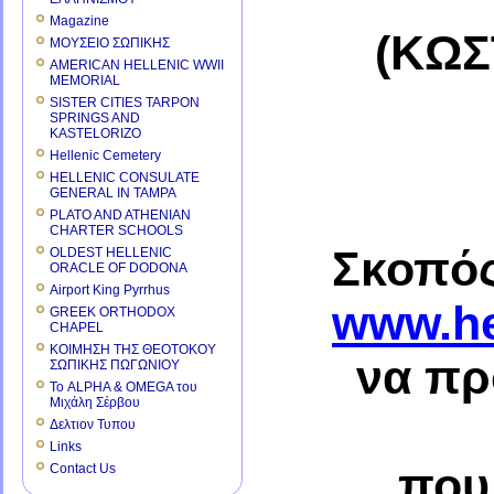
Magazine
(ΚΩΣ
ΜΟΥΣΕΙΟ ΣΩΠΙΚΗΣ
AMERICAN HELLENIC WWII
MEMORIAL
SISTER CITIES TARPON
SPRINGS AND
KASTELORIZO
Hellenic Cemetery
HELLENIC CONSULATE
GENERAL IN TAMPA
PLATO AND ATHENIAN
CHARTER SCHOOLS
Σκοπός
OLDEST HELLENIC
ORACLE OF DODONA
Airport King Pyrrhus
www.he
GREEK ORTHODOX
CHAPEL
ΚΟΙΜΗΣΗ ΤΗΣ ΘΕΟΤΟΚΟΥ
να πρ
ΣΩΠΙΚΗΣ ΠΩΓΩΝΙΟΥ
Το ALPHA & OMEGA του
Μιχάλη Σέρβου
Δελτιον Τυπου
Links
που
Contact Us