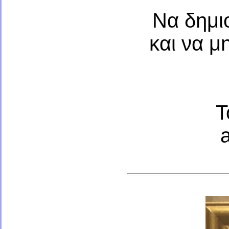
Να δημι
και να μ
T
a