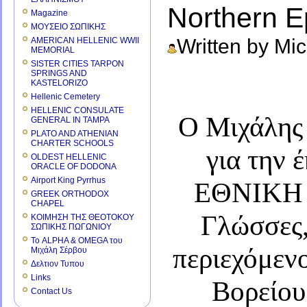
Northern E
Magazine
ΜΟΥΣΕΙΟ ΣΩΠΙΚΗΣ
Written by Mi
AMERICAN HELLENIC WWII
MEMORIAL
SISTER CITIES TARPON
SPRINGS AND
KASTELORIZO
Hellenic Cemetery
HELLENIC CONSULATE
Ο Μιχάλης
GENERAL IN TAMPA
PLATO AND ATHENIAN
CHARTER SCHOOLS
για την
OLDEST HELLENIC
ORACLE OF DODONA
Airport King Pyrrhus
ΕΘΝΙΚΗ 
GREEK ORTHODOX
CHAPEL
Γλώσσες,
ΚΟΙΜΗΣΗ ΤΗΣ ΘΕΟΤΟΚΟΥ
ΣΩΠΙΚΗΣ ΠΩΓΩΝΙΟΥ
Το ALPHA & OMEGA του
περιεχόμενο
Μιχάλη Σέρβου
Δελτιον Τυπου
Links
Βορείου 
Contact Us