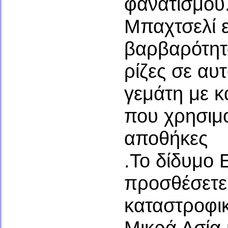
φανατισμού.
Μπαχτσελί 
βαρβαρότητα
ρίζες σε αυ
γεμάτη με κ
που χρησιμο
αποθήκες
.Το δίδυμο 
προσθέσετε 
καταστροφι
Μικρά Ασία 