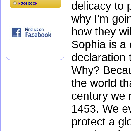
delicacy to 
why I'm goi
how they wi
Sophia is a 
declaration 
Why? Becaus
the world th
century we 
1453. We ev
protect a gl