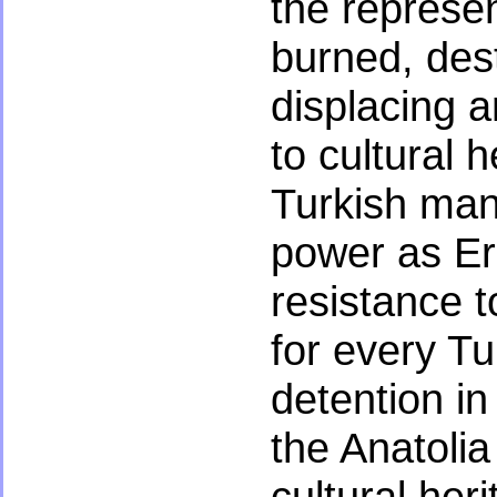
the represen
burned, dest
displacing a
to cultural h
Turkish mani
power as Er
resistance t
for every Tur
detention i
the Anatoli
cultural heri