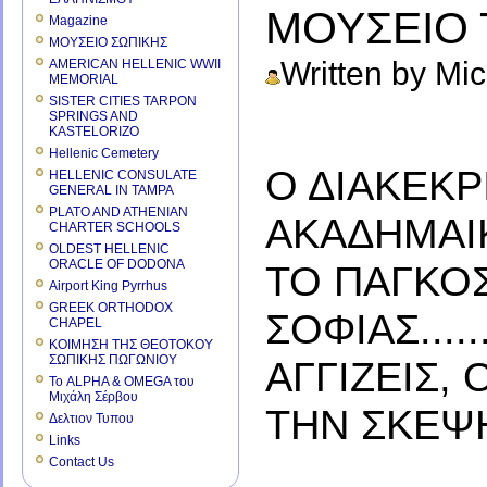
ΜΟΥΣΕΙΟ 
Magazine
ΜΟΥΣΕΙΟ ΣΩΠΙΚΗΣ
Written by Mi
AMERICAN HELLENIC WWII
MEMORIAL
SISTER CITIES TARPON
SPRINGS AND
KASTELORIZO
Hellenic Cemetery
Ο ΔΙΑΚΕΚΡ
HELLENIC CONSULATE
GENERAL IN TAMPA
PLATO AND ATHENIAN
ΑΚΑΔΗΜΑΙΚ
CHARTER SCHOOLS
OLDEST HELLENIC
ORACLE OF DODONA
ΤΟ ΠΑΓΚΟΣ
Airport King Pyrrhus
GREEK ORTHODOX
ΣΟΦΙΑΣ....
CHAPEL
ΚΟΙΜΗΣΗ ΤΗΣ ΘΕΟΤΟΚΟΥ
ΣΩΠΙΚΗΣ ΠΩΓΩΝΙΟΥ
ΑΓΓΙΖΕΙΣ,
Το ALPHA & OMEGA του
Μιχάλη Σέρβου
ΤΗΝ ΣΚΕΨΗ
Δελτιον Τυπου
Links
Contact Us