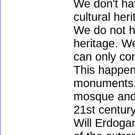
We don't ha
cultural her
We do not h
heritage. W
can only conq
This happen
monuments, 
mosque and 
21st century
Will Erdoga