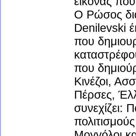
εικόνας που
Ο Ρώσος δι
Denilevski 
που δημιουρ
καταστρέφου
που δημιούρ
Κινέζοι, Ασσ
Πέρσες, Έλλ
συνεχίζει: 
πολιτισμούς
Μογγόλοι κα