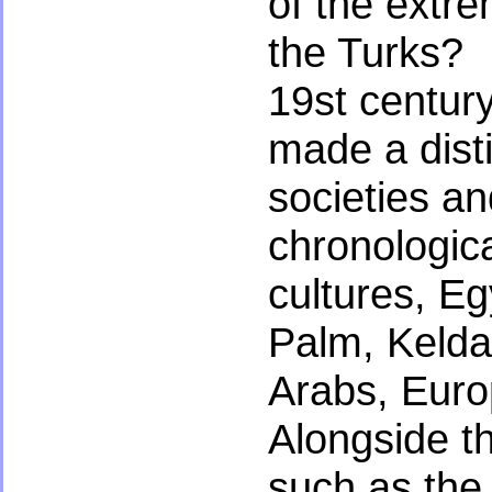
of the extre
the Turks?
19st century
made a disti
societies and
chronologica
cultures, E
Palm, Kelda
Arabs, Euro
Alongside th
such as the