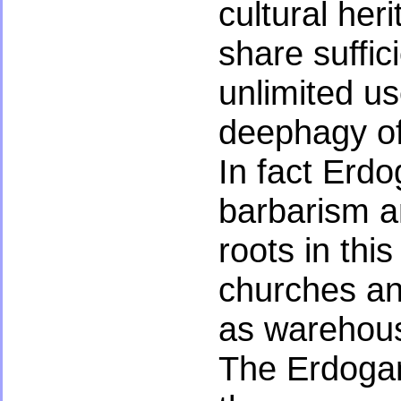
cultural her
share suffi
unlimited us
deephagy of
In fact Erdo
barbarism a
roots in thi
churches an
as warehou
The Erdogan