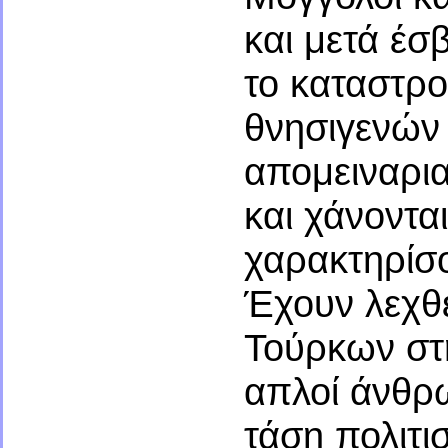
και μετά έσ
το καταστρο
θνησιγενών 
απομειναρια
και χάνοντα
χαρακτηρίσο
Έχουν λεχθ
Τούρκων στη
απλοί άνθρ
τάση πολιτ