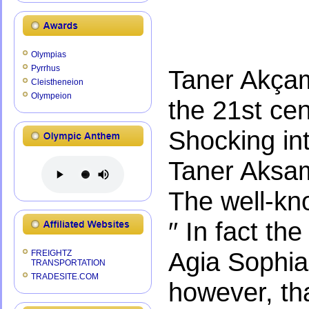
Olympias
Pyrrhus
Taner Akçam
Cleistheneion
Olympeion
the 21st cent
Shocking in
Taner Aksam
The well-kn
′′ In fact t
Agia Sophia i
FREIGHTZ
TRANSPORTATION
TRADESITE.COM
however, tha