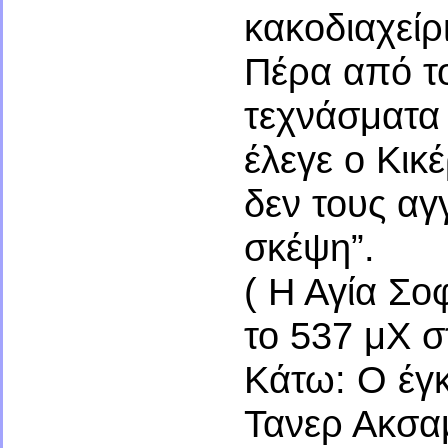
κακοδιαχείρ
Πέρα από το
τεχνάσματα 
έλεγε ο Κικ
δεν τους αγγ
σκέψη”.
( Η Αγία Σο
το 537 μΧ στ
Κάτω: Ο έγκ
Τανερ Ακσα