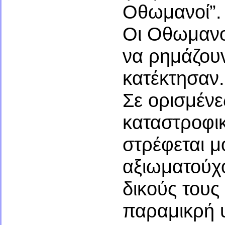
Οθωμανοί”.
Οι Οθωμανοί
να ρημάζου
κατέκτησαν.
Σε ορισμένε
καταστροφικ
στρέφεται μ
αξιωματούχ
δικούς του
παραμικρή 