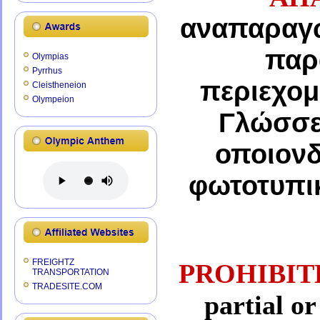
αναπαραγω
παρ
Olympias
Pyrrhus
περιεχομ
Cleistheneion
Olympeion
Γλώσσες
οποιονδ
φωτοτυπικ
FREIGHTZ
PROHIBI
TRANSPORTATION
TRADESITE.COM
partial or