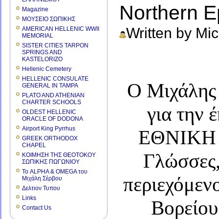
Northern Ep
Magazine
ΜΟΥΣΕΙΟ ΣΩΠΙΚΗΣ
Written by Mi
AMERICAN HELLENIC WWII
MEMORIAL
SISTER CITIES TARPON
SPRINGS AND
KASTELORIZO
Hellenic Cemetery
HELLENIC CONSULATE
Ο Μιχάλης
GENERAL IN TAMPA
PLATO AND ATHENIAN
CHARTER SCHOOLS
για την
OLDEST HELLENIC
ORACLE OF DODONA
Airport King Pyrrhus
ΕΘΝΙΚΗ 
GREEK ORTHODOX
CHAPEL
Γλώσσες,
ΚΟΙΜΗΣΗ ΤΗΣ ΘΕΟΤΟΚΟΥ
ΣΩΠΙΚΗΣ ΠΩΓΩΝΙΟΥ
Το ALPHA & OMEGA του
περιεχόμενο
Μιχάλη Σέρβου
Δελτιον Τυπου
Links
Βορείου 
Contact Us